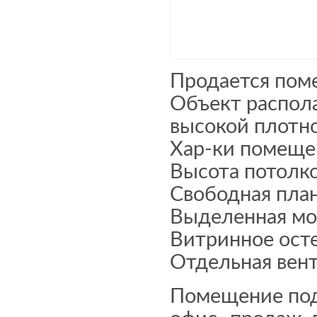
Продается пом
Объект распола
высокой плотно
Хар-ки помеще
Высота потолко
Свободная пла
Выделенная мо
Витринное ост
Отдельная вен
Помещение под